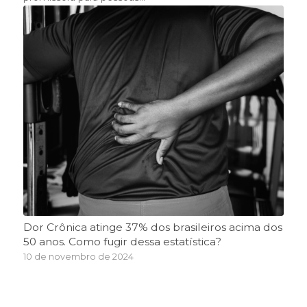
Dor Crônica atinge 37% dos brasileiros acima dos
50 anos. Como fugir dessa estatística?
10 de novembro de 2024